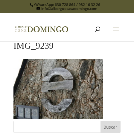
/WhatsApp: 630 728 864 / 982 16 32 26
info@alberguecasadomingo.com
IMG_9239